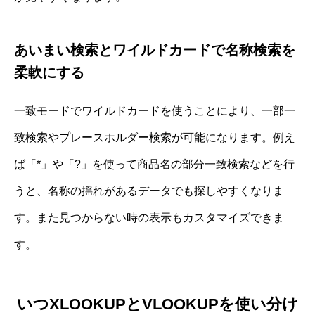
あいまい検索とワイルドカードで名称検索を
柔軟にする
一致モードでワイルドカードを使うことにより、一部一
致検索やプレースホルダー検索が可能になります。例え
ば「*」や「?」を使って商品名の部分一致検索などを行
うと、名称の揺れがあるデータでも探しやすくなりま
す。また見つからない時の表示もカスタマイズできま
す。
いつXLOOKUPとVLOOKUPを使い分け