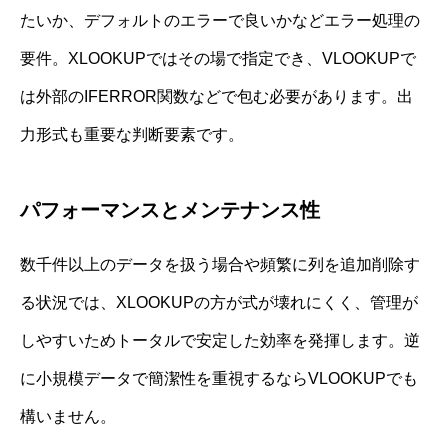
たいか、デフォルトのエラーで良いかなどエラー処理の
要件。XLOOKUPではその場で指定でき、VLOOKUPで
は外部のIFERROR関数などで包む必要があります。出
力形式も重要な判断要素です。
パフォーマンスとメンテナンス性
数千件以上のデータを扱う場合や頻繁に列を追加削除す
る状況では、XLOOKUPの方が式が壊れにくく、管理が
しやすいためトータルで安定した効率を発揮します。逆
に小規模データで簡潔性を重視するならVLOOKUPでも
構いません。