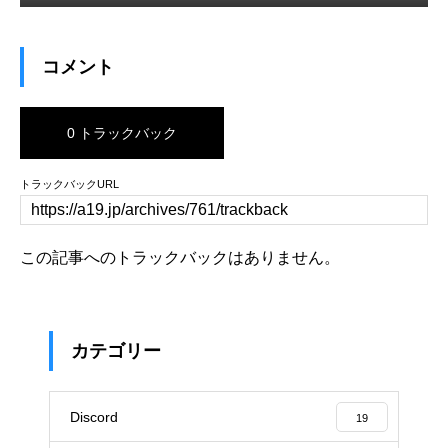
コメント
0 トラックバック
トラックバックURL
この記事へのトラックバックはありません。
カテゴリー
Discord
19