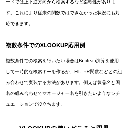
ードでは上下逆方向から検索するなど柔軟性がありま
す。これにより従来の関数ではできなかった状況にも対
応できます。
複数条件でのXLOOKUP応用例
複数条件での検索を行いたい場合はBoolean演算を使用
して一時的な検索キーを作るか、FILTER関数などとの組
み合わせで実装する方法があります。例えば製品名と国
名の組み合わせでマネージャー名を引きたいようなシチ
ュエーションで役立ちます。