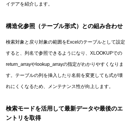
イデアを紹介します。
構造化参照（テーブル形式）との組み合わせ
検索対象と戻り対象の範囲をExcelのテーブルとして設定
すると、列名で参照できるようになり、XLOOKUPでの
return_arrayやlookup_arrayの指定がわかりやすくなりま
す。テーブルの列を挿入したり名前を変更しても式が壊
れにくくなるため、メンテナンス性が向上します。
検索モードを活用して最新データや最後のエ
ントリを取得