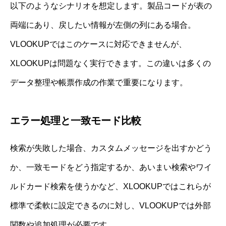
以下のようなシナリオを想定します。製品コードが表の
両端にあり、戻したい情報が左側の列にある場合。
VLOOKUPではこのケースに対応できませんが、
XLOOKUPは問題なく実行できます。この違いは多くの
データ整理や帳票作成の作業で重要になります。
エラー処理と一致モード比較
検索が失敗した場合、カスタムメッセージを出すかどう
か、一致モードをどう指定するか、あいまい検索やワイ
ルドカード検索を使うかなど、XLOOKUPではこれらが
標準で柔軟に設定できるのに対し、VLOOKUPでは外部
関数や追加処理が必要です。