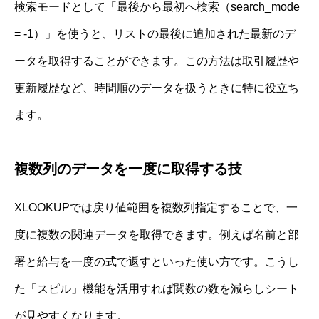
検索モードとして「最後から最初へ検索（search_mode
= -1）」を使うと、リストの最後に追加された最新のデ
ータを取得することができます。この方法は取引履歴や
更新履歴など、時間順のデータを扱うときに特に役立ち
ます。
複数列のデータを一度に取得する技
XLOOKUPでは戻り値範囲を複数列指定することで、一
度に複数の関連データを取得できます。例えば名前と部
署と給与を一度の式で返すといった使い方です。こうし
た「スピル」機能を活用すれば関数の数を減らしシート
が見やすくなります。