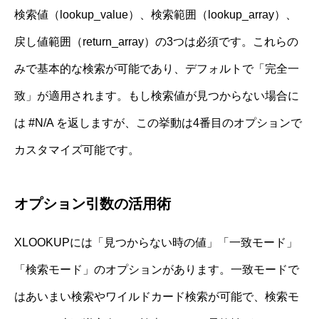
検索値（lookup_value）、検索範囲（lookup_array）、
戻し値範囲（return_array）の3つは必須です。これらの
みで基本的な検索が可能であり、デフォルトで「完全一
致」が適用されます。もし検索値が見つからない場合に
は #N/A を返しますが、この挙動は4番目のオプションで
カスタマイズ可能です。
オプション引数の活用術
XLOOKUPには「見つからない時の値」「一致モード」
「検索モード」のオプションがあります。一致モードで
はあいまい検索やワイルドカード検索が可能で、検索モ