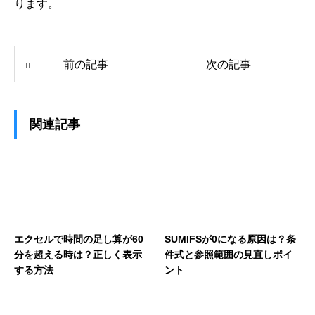
ります。
前の記事
次の記事
関連記事
エクセルで時間の足し算が60
SUMIFSが0になる原因は？条
分を超える時は？正しく表示
件式と参照範囲の見直しポイ
する方法
ント