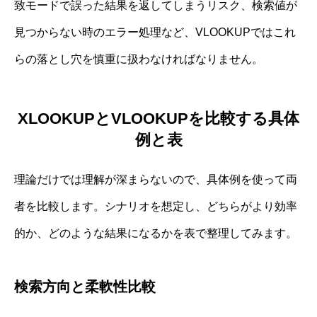
致モードで誤った結果を返してしまうリスク、検索値が
見つからない時のエラー処理など、VLOOKUPではこれ
らの落とし穴を慎重に扱わなければなりません。
XLOOKUPとVLOOKUPを比較する具体
例と表
理論だけでは理解が深まらないので、具体例を使って両
者を比較します。シナリオを想定し、どちらがより効率
的か、どのような結果になるかを表で整理してみます。
検索方向と柔軟性比較