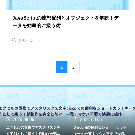
JavaScriptの連想配列とオブジェクトを解説！デ
ータを効率的に扱う術
2026.06.15
1
2
26.08.05
2026.08.05
20
ルの置換でアスタリスクを
Discordの便利なショートカット
SEO
として扱う！誤動作を完全
キーの一覧！マウス不要で快適に
のモデ