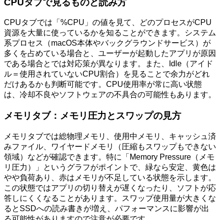
CPUタブで見るものと読み方
CPUタブでは「%CPU」の値を見て、どのプロセスがCPU
資源を大量に使っているかを知ることができます。システム
系プロセス（macOS本体やバックグラウンドサービス）が
多くを占めている場合と、ユーザーが起動したアプリが原因
である場合とでは対応策が異なります。また、Idle（アイド
ル＝使用されていないCPU割合）を見ることで余力がどれ
だけあるかも判断可能です。CPU使用率が常に高い状態
は、冷却不良やソフトウェアの不具合の可能性もあります。
メモリタブ：メモリ圧力とスワップの見方
メモリタブでは総物理メモリ、使用中メモリ、キャッシュ済
みファイル、ワイヤードメモリ（圧縮もスワップもできない
領域）などが確認できます。特に「Memory Pressure（メモ
リ圧力）」というグラフがポイントで、緑なら安定、黄色は
やや負荷あり、赤はメモリが不足している状態を示します。
この状態ではアプリの切り替えが遅くなったり、ソフトが応
答しにくくなることがあります。スワップ使用量が大きくな
るとSSDへの読み書きが増え、パフォーマンスに影響が出
る可能性がありますので注意が必要です。