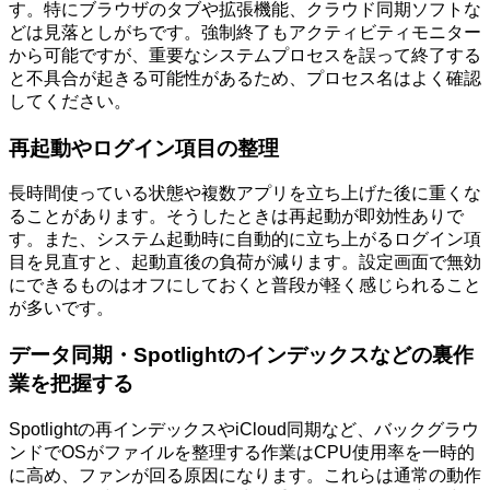
す。特にブラウザのタブや拡張機能、クラウド同期ソフトな
どは見落としがちです。強制終了もアクティビティモニター
から可能ですが、重要なシステムプロセスを誤って終了する
と不具合が起きる可能性があるため、プロセス名はよく確認
してください。
再起動やログイン項目の整理
長時間使っている状態や複数アプリを立ち上げた後に重くな
ることがあります。そうしたときは再起動が即効性ありで
す。また、システム起動時に自動的に立ち上がるログイン項
目を見直すと、起動直後の負荷が減ります。設定画面で無効
にできるものはオフにしておくと普段が軽く感じられること
が多いです。
データ同期・Spotlightのインデックスなどの裏作
業を把握する
Spotlightの再インデックスやiCloud同期など、バックグラウ
ンドでOSがファイルを整理する作業はCPU使用率を一時的
に高め、ファンが回る原因になります。これらは通常の動作