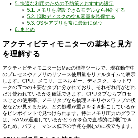
5.
快適な利用のための予防策とおすすめ設定
5.1.
メモリを増設できるモデルなら検討する
5.2.
起動ディスクの空き容量を確保する
5.3.
OSやアプリを常に最新に保つ
6.
まとめ
アクティビティモニターの基本と見方
を理解する
アクティビティモニターはMacの標準ツールで、現在動作中
のプロセスやアプリのリソース使用量をリアルタイムで表示
します。CPU、メモリ、エネルギー、ディスク、ネットワ
ークの五つの主要なタブに分かれており、それぞれ何がどれ
だけ使われているかを確認できます。CPUタブならプロセ
スごとの使用率、メモリタブなら物理メモリやスワップの状
況などが見えるため、どの処理が重さを引き起こしているか
をピンポイントで見つけられます。特にメモリ圧力のグラフ
は、RAMが逼迫しているかどうかを色で直感的に判断でき
るため、パフォーマンス低下の予兆を掴むのに役立ちます。