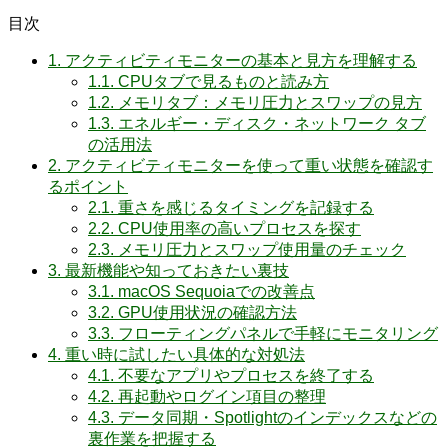
目次
1.
アクティビティモニターの基本と見方を理解する
1.1.
CPUタブで見るものと読み方
1.2.
メモリタブ：メモリ圧力とスワップの見方
1.3.
エネルギー・ディスク・ネットワーク タブ
の活用法
2.
アクティビティモニターを使って重い状態を確認す
るポイント
2.1.
重さを感じるタイミングを記録する
2.2.
CPU使用率の高いプロセスを探す
2.3.
メモリ圧力とスワップ使用量のチェック
3.
最新機能や知っておきたい裏技
3.1.
macOS Sequoiaでの改善点
3.2.
GPU使用状況の確認方法
3.3.
フローティングパネルで手軽にモニタリング
4.
重い時に試したい具体的な対処法
4.1.
不要なアプリやプロセスを終了する
4.2.
再起動やログイン項目の整理
4.3.
データ同期・Spotlightのインデックスなどの
裏作業を把握する