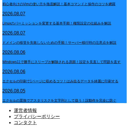
初心者向けのVimの使い方を徹底解説！基本コマンドと操作のコツを網羅
2026.08.07
Linuxのパーミッションを変更する基本手順！権限設定の仕組みを解説
2026.08.07
ドメインの移管を失敗しないための手順！サーバー移行時の注意点を解説
2026.08.06
Windows11で勝手にスリープが解除される原因！設定を見直して問題を直す
2026.08.06
エクセルの印刷で1ページに収めるコツ！はみ出るデータを綺麗に印刷する
2026.08.05
エクセルの置換でアスタリスクを文字列として扱う！誤動作を完全に防ぐ
運営者情報
プライバシーポリシー
コンタクト