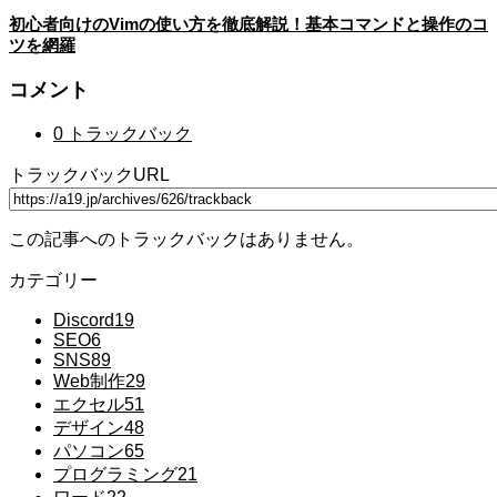
初心者向けのVimの使い方を徹底解説！基本コマンドと操作のコ
ツを網羅
コメント
0 トラックバック
トラックバックURL
この記事へのトラックバックはありません。
カテゴリー
Discord
19
SEO
6
SNS
89
Web制作
29
エクセル
51
デザイン
48
パソコン
65
プログラミング
21