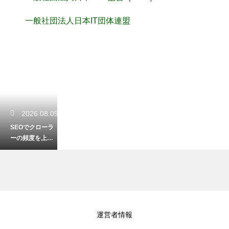
一般社団法人日本IT団体連盟
2026.08.09
SEOでクローラ
ーの頻度を上げ
る効果的な方
法！最新情報を
インデックスす
る
2026.08.09
運営者情報
Discordアナウン