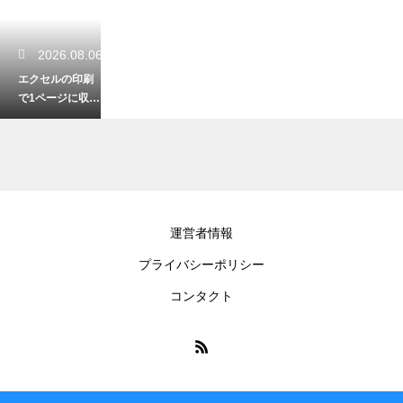
2026.08.06
エクセルの印刷
で1ページに収め
るコツ！はみ出
るデータを綺麗
に印刷する
2026.08.05
運営者情報
エクセルの置換
プライバシーポリシー
でアスタリスク
を文字列として
コンタクト
扱う！誤動作を
完全に防ぐ
2026.08.05