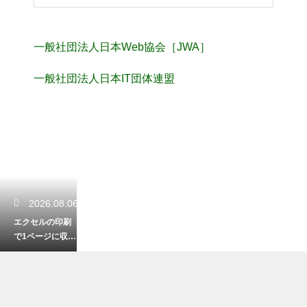
一般社団法人日本Web協会［JWA］
一般社団法人日本IT団体連盟
2026.08.06
エクセルの印刷
で1ページに収め
るコツ！はみ出
るデータを綺麗
に印刷する