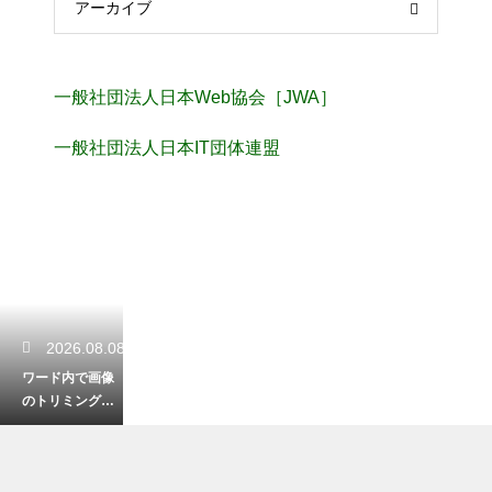
アーカイブ
一般社団法人日本Web協会［JWA］
一般社団法人日本IT団体連盟
2026.08.08
ワード内で画像
のトリミングを
行う手順！外部
ソフトに頼らず
綺麗に加工する