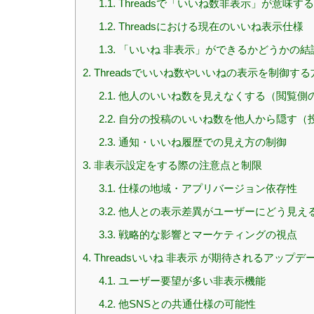
1.1.
Threadsで「いいね数非表示」が意味す
1.2.
Threadsにおける現在のいいね表示仕様
1.3.
「いいね 非表示」ができるかどうかの結
2.
Threadsでいいね数やいいねの表示を制御する
2.1.
他人のいいね数を見えなくする（閲覧側
2.2.
自分の投稿のいいね数を他人から隠す（
2.3.
通知・いいね履歴での見え方の制御
3.
非表示設定をする際の注意点と制限
3.1.
仕様の地域・アプリバージョン依存性
3.2.
他人との表示差異がユーザーにどう見え
3.3.
戦略的な影響とマーケティングの視点
4.
Threadsいいね 非表示 が期待されるアップデ
4.1.
ユーザー要望が多い非表示機能
4.2.
他SNSとの共通仕様の可能性