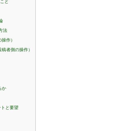
ること
論
方法
の操作）
投稿者側の操作）
るか
ートと要望