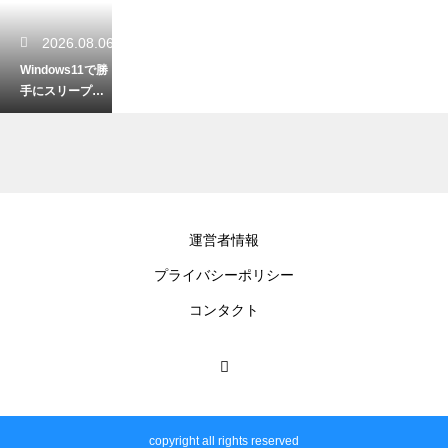
2026.08.06
Windows11で勝
手にスリープが
解除される原
因！設定を見直
して問題を直す
2026.08.06
運営者情報
エクセルの印刷
プライバシーポリシー
で1ページに収め
るコツ！はみ出
コンタクト
るデータを綺麗
に印刷する
2026.08.05
エクセルの置換
copyright all rights reserved